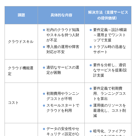
解決方法（支援サービス
課題
具体的な内容
の提供価値）
社内のクラウド知識
要件定義～設計/構築
スキルを持つ人財
～運用までワンスト
が不足
ップで支援
クラウドスキル
導入後の運用や障害
トラブル時の迅速な
対応が不安
サポート
要件を分析し、適切
適切なサービスの選
クラウド機能選
なサービスを提案/設
定が困難
定
計支援
要件定義で初期費
初期費用やランニン
用、ランニングコス
グコストが不明
トを算出
コスト
スモールスタートで
運用後のリソースを
クラウドを利用
最適化し、コスト削
減
データの安全性やセ
暗号化、ファイアウ
キュリティ設定が心