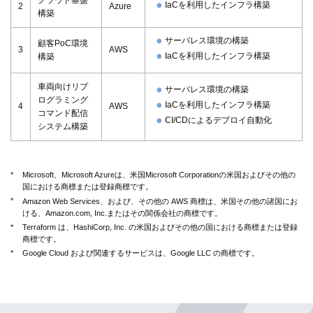
IaCを利用したインフラ構築
2
Azure
構築
サーバレス環境の構築
顧客PoC環境
3
AWS
IaCを利用したインフラ構築
構築
車両向けリプ
サーバレス環境の構築
ログラミング
IaCを利用したインフラ構築
4
AWS
コマンド配信
CI/CDによるデプロイ自動化
システム構築
*
Microsoft、Microsoft Azureは、米国Microsoft Corporationの米国およびその他の
国における商標または登録商標です。
*
Amazon Web Services、および、その他の AWS 商標は、米国その他の諸国にお
ける、Amazon.com, Inc.またはその関係会社の商標です。
*
Terraform は、HashiCorp, Inc. の米国およびその他の国における商標または登録
商標です。
*
Google Cloud および関連するサービスは、Google LLC の商標です。