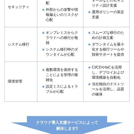
ォールなどのセキュ
配
リティ設計支援
セキュリティ
外部からの攻撃や情
運用ポリシーの策定
報漏えいのリスクが
支援
心配
オンプレミスからク
スムーズな移行のた
ラウドへの移行が複
めの計画立案
雑
システム移行
ダウンタイムを最小
システム移行時のダ
化する移行ツール
ウンタイムが心配
技術サポートを提供
CI/CDやIaCを活用
複数環境を保持する
し、デプロイおよび
ことによる管理の複
環境構築を自動化
雑化
環境管理
当社独自のテストツ
設定ミスによるトラ
ールを活用し、品質
ブルが心配
の確保
クラウド導入支援サービスによって
解決します!!